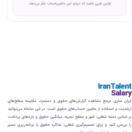
اولین نفری باشید که درباره این ماشین‌حساب نظر می‌دهد.
چرا تبدیل خالص به ناخالص با یک فرمول
ساده انجام نمی‌شود؟
یکی از اشتباهات رایج این است که برای رسیدن از حقوق خالص به
ناخالص، مبلغ خالص بر عددی ثابت تقسیم شود.
برای مثال، ممکن است تصور شود با اضافه کردن ۷ درصد به مبلغ
خالص می‌توان حقوق ناخالص را به دست آورد. این روش دقیق
نیست؛ زیرا:
IranTalent
Salary
سهم بیمه فقط از اقلام مشمول بیمه محاسبه می‌شود.
ایران سلری مرجع مشاهده گزارش‌های حقوق و دستمزد، مقایسه سطح‌های
مالیات حقوق دارای معافیت و نرخ‌های پلکانی است.
ارشدیت و استفاده از ماشین حساب‌های حقوق است. در این سامانه می‌توانید
تمام مزایا وضعیت بیمه‌ای یکسانی ندارند.
بر اساس دسته شغلی، شهر و سطح تجربه، میانگین حقوق و بازه‌های پرداخت
تمام پرداخت‌ها وضعیت مالیاتی یکسانی ندارند.
را بررسی کنید و برای تصمیم‌گیری شغلی، مذاکره حقوق یا برنامه‌ریزی مسیر