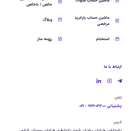
ماشین حساب سنوات
خالص / ناخالص
ماشین حساب بازخرید
وبلاگ
مرخصی
استخدام
رزومه ساز
ارتباط با ما
تلفن
پشتیبانی 74303300 - 021
آدرس
پاسداران، خیابان برادران شهید پایدارفرد، خیابان بوستان ششم،