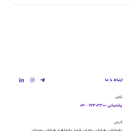
ارتباط با ما
تلفن
پشتیبانی 74303300 - 021
آدرس
پاسداران، خیابان برادران شهید پایدارفرد، خیابان بوستان