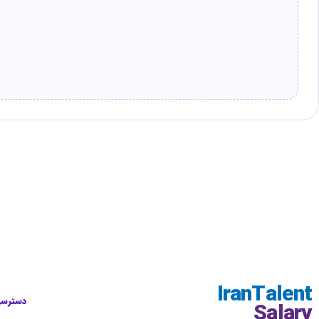
IranTalent
دسترسی
Salary