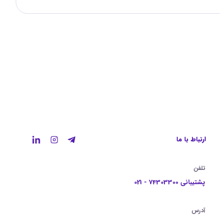
ارتباط با ما
تلفن
پشتیبانی 74303300 - 021
آدرس