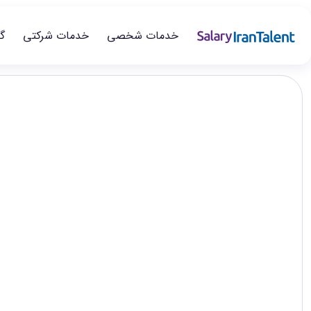
خدمات شخصی
خدمات شرکتی
گ
ایران سلری
/
گزارش‌های حقوق
/
مهندسی کشاورزی / علوم دامی
تخصص
سطح‌های شغلی
Agriculture Animal Science
در این صفحه می‌توانید گزارش حقوق مهندسی کشاورزی / علوم دامی ر