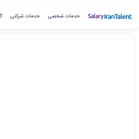
خدمات شخصی
خدمات شرکتی
گ
ایران سلری
/
گزارش‌های حقوق
/
مهندسی مکانیک / مهندسی هوا و فضا
تخصص
سطح‌های شغلی
Mechanical / Aerospace Engineering
در این صفحه می‌توانید گزارش حقوق مهندسی مکانیک و هوافضا را د