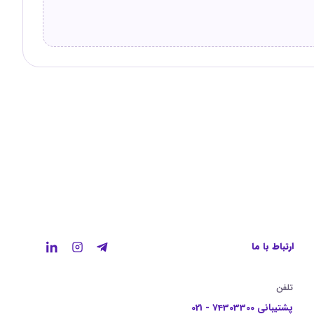
ارتباط با ما
تلفن
پشتیبانی 74303300 - 021