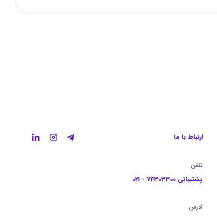
ارتباط با ما
تلفن
پشتیبانی 74303300 - 021
آدرس